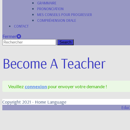
GRAMMAIRE
PRONONCIATION
MES CONSEILS POUR PROGRESSER
COMPRÉHENSION ORALE
CONTACT
Fermer
Fermer
Search
for:
Become A Teacher
Veuillez
connexion
pour envoyer votre demande !
Copyright 2021 - Home Language
Educ