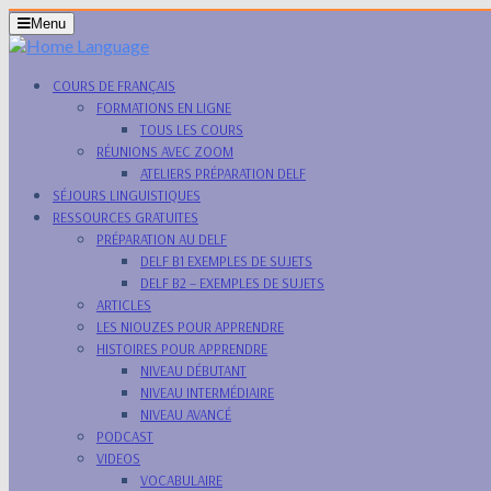
Skip
Menu
Menu
to
content
Skip
COURS DE FRANÇAIS
to
FORMATIONS EN LIGNE
Content
TOUS LES COURS
RÉUNIONS AVEC ZOOM
ATELIERS PRÉPARATION DELF
SÉJOURS LINGUISTIQUES
RESSOURCES GRATUITES
PRÉPARATION AU DELF
DELF B1 EXEMPLES DE SUJETS
DELF B2 – EXEMPLES DE SUJETS
ARTICLES
LES NIOUZES POUR APPRENDRE
HISTOIRES POUR APPRENDRE
NIVEAU DÉBUTANT
NIVEAU INTERMÉDIAIRE
NIVEAU AVANCÉ
PODCAST
VIDEOS
VOCABULAIRE