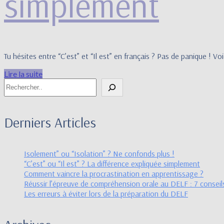
“C’es
simplement
ou
Tu hésites entre “C’est” et “Il est” en français ? Pas de panique ! Voi
“Il
Lire
Lire la suite
Rechercher
la
est”
suite
Derniers Articles
?
Isolement” ou “Isolation” ? Ne confonds plus !
La
“C’est” ou “Il est” ? La différence expliquée simplement
Comment vaincre la procrastination en apprentissage ?
Réussir l’épreuve de compréhension orale au DELF : 7 conseil
Les erreurs à éviter lors de la préparation du DELF
diff