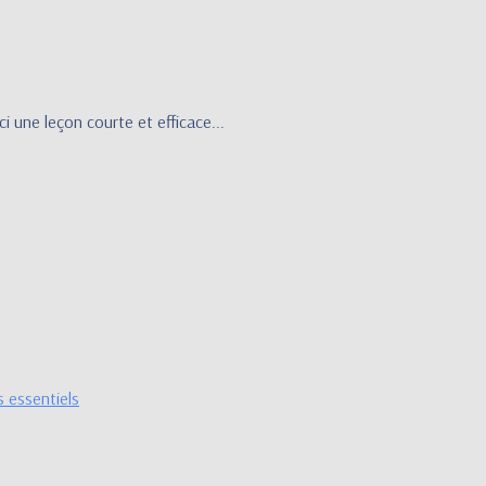
t”
ci une leçon courte et efficace...
s essentiels
érence