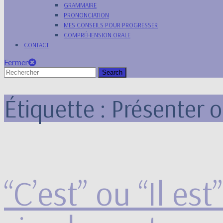
GRAMMAIRE
PRONONCIATION
MES CONSEILS POUR PROGRESSER
COMPRÉHENSION ORALE
CONTACT
Fermer
Fermer
Search
for:
Étiquette :
Présenter o
“C’est” ou “Il es